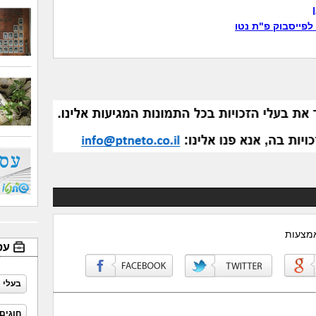
לפייסבוק פ"ת נטו
אמצעות
עס
בעלי 
חוגים