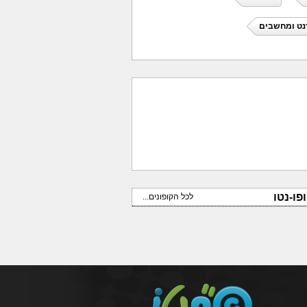
נט ומחשבים
פו-נטו
לכל הקופונים...