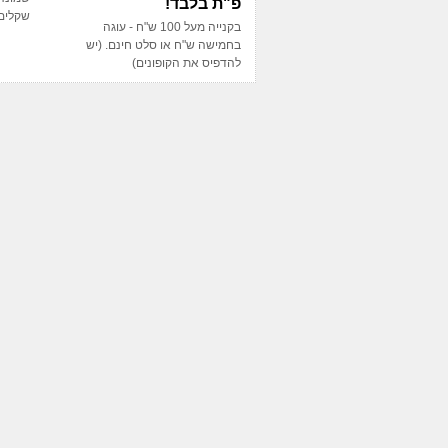
פ"ת בלבד!
שקלים
בקנייה מעל 100 ש"ח - עוגה
בחמישה ש"ח או סלט חינם. (יש
להדפיס את הקופונים)