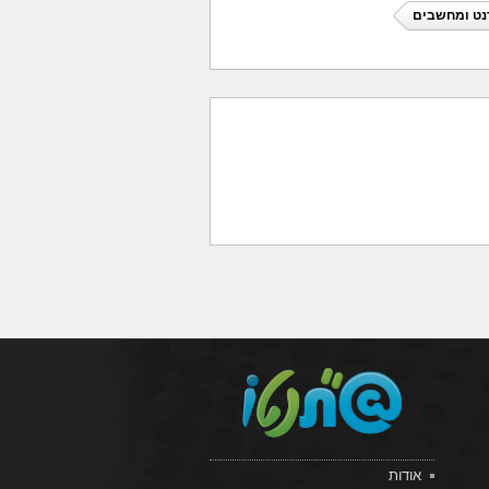
נט ומחשבים
אודות