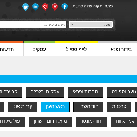
בידור ופנאי
לייף סטייל
עסקים
חדשות
נוער וספורט
תרבות ופנאי
עסקים וכלכלה
קריירה ו
צרכנות
הוד השרון
ראש העין
קריית אונו
גני תקווה
יהוד-מונסון
מ.א. דרום השרון
פוליטיקה ו