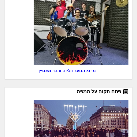
מרכז הנוער ווליום ורבר מצטיין
פתח-תקוה על המפה