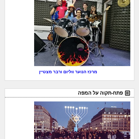
מרכז הנוער ווליום ורבר מצטיין
פתח-תקוה על המפה