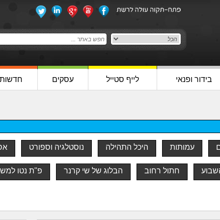
בידור ופנאי
לייף סטייל
עסקים
חדשות
ם
עמותות
היכל התהילה
נוסטלגיה וספורט
אסו
שבוע
חתול רחוב
הבלוג של שי קרנר
פ"ת נטו למש