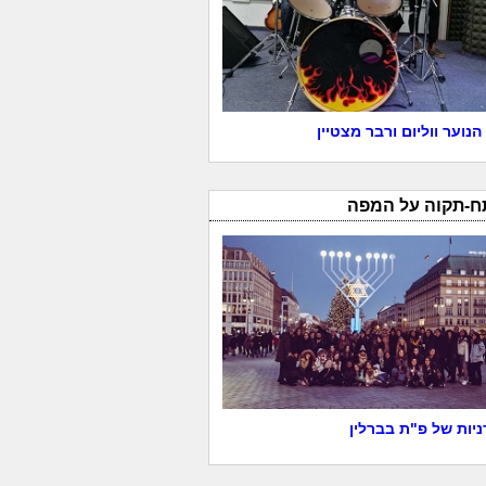
הנוער ווליום ורבר מצטיין
ח-תקוה על המפה
יות של פ"ת בברלין