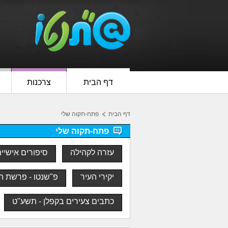
דף הבית
צרכנות
דף הבית
פתח-תקוה שלי
פתח-תקוה שלי
עזרה לקהילה
סיפורים אישיי
יקירי העיר
פ"שנטו - פרשת ה
כתבים צעירים בקפלן - תשע"ט