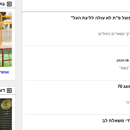
גו
ועל פ"ת לא עולה לליגת העל"
רוך נשארים כחולים
פז הכהן
"נשא"
אנשים
ג 70
דור
גי
לדי משאלת לב