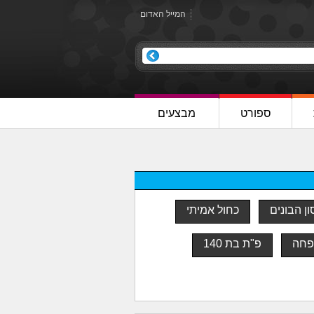
המייל האדום
ספורט
מבצעים
ן הבונים
כחול אמיתי
פחה
פ"ת בת 140