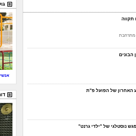
גו
תקווה
אנשים
דור
ש נוסטלגי של "ילדי גרנט"