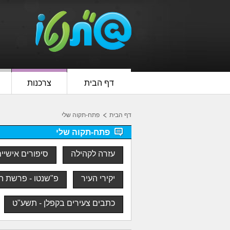
דף הבית
צרכנות
דף הבית
פתח-תקוה שלי
פתח-תקוה שלי
עזרה לקהילה
סיפורים אישיי
יקירי העיר
פ"שנטו - פרשת ה
כתבים צעירים בקפלן - תשע"ט