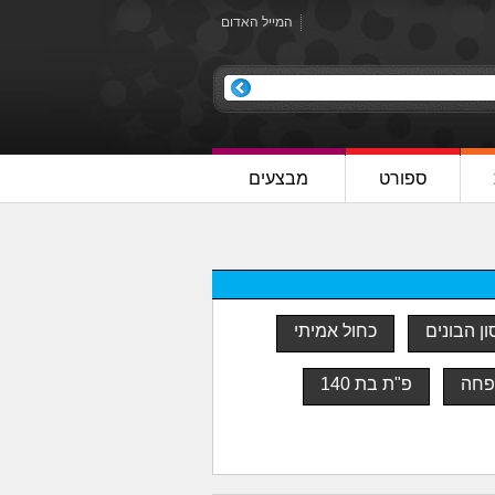
המייל האדום
ספורט
מבצעים
ן הבונים
כחול אמיתי
פחה
פ"ת בת 140