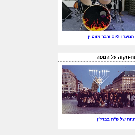
הנוער ווליום ורבר מצטיין
ח-תקוה על המפה
יות של פ"ת בברלין