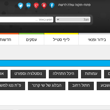
בידור ופנאי
לייף סטייל
עסקים
חדשות
ם
עמותות
היכל התהילה
נוסטלגיה וספורט
אסו
שבוע
חתול רחוב
הבלוג של שי קרנר
פ"ת נטו למש