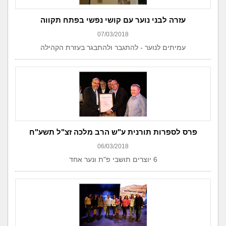
עזרה לבני נוער עם קושי נפשי בפתח תקווה
07/03/2018
עמיתים לנוער - להתגבר ולהתבגר בעזרת הקהילה
פרס לספרות תורנית ע"ש הרב מלכה זצ"ל תשע"ח
06/03/2018
6 יוצרים תושבי פ"ת ונער אחד