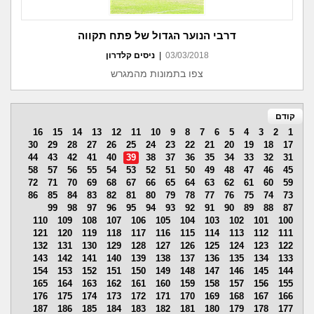
דרבי הנוער הגדול של פתח תקווה
03/03/2018
|
ניסים קלדרון
צפו בתמונות מהמגרש
קודם
16
15
14
13
12
11
10
9
8
7
6
5
4
3
2
1
30
29
28
27
26
25
24
23
22
21
20
19
18
17
44
43
42
41
40
39
38
37
36
35
34
33
32
31
58
57
56
55
54
53
52
51
50
49
48
47
46
45
72
71
70
69
68
67
66
65
64
63
62
61
60
59
86
85
84
83
82
81
80
79
78
77
76
75
74
73
99
98
97
96
95
94
93
92
91
90
89
88
87
110
109
108
107
106
105
104
103
102
101
100
121
120
119
118
117
116
115
114
113
112
111
132
131
130
129
128
127
126
125
124
123
122
143
142
141
140
139
138
137
136
135
134
133
154
153
152
151
150
149
148
147
146
145
144
165
164
163
162
161
160
159
158
157
156
155
176
175
174
173
172
171
170
169
168
167
166
187
186
185
184
183
182
181
180
179
178
177