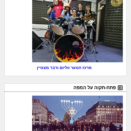
מרכז הנוער ווליום ורבר מצטיין
פתח-תקוה על המפה