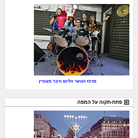
מרכז הנוער ווליום ורבר מצטיין
פתח-תקוה על המפה