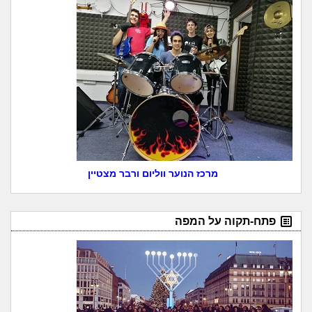
מרכז הנוער ווליום ורבר מצטיין
פתח-תקוה על המפה