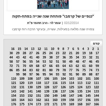
"כנפיים של קרמבו" פותחת שנה שנייה בפתח-תקוה
02/12/2014
|
עומר לוי - הרב תחומי פ"ת
צפויה שנה מלאה בפעילות, עשייה, ובעיקר הרבה רוח קרמבו
קודם
16
15
14
13
12
11
10
9
8
7
6
5
4
3
2
1
30
29
28
27
26
25
24
23
22
21
20
19
18
17
44
43
42
41
40
39
38
37
36
35
34
33
32
31
58
57
56
55
54
53
52
51
50
49
48
47
46
45
72
71
70
69
68
67
66
65
64
63
62
61
60
59
86
85
84
83
82
81
80
79
78
77
76
75
74
73
99
98
97
96
95
94
93
92
91
90
89
88
87
110
109
108
107
106
105
104
103
102
101
100
121
120
119
118
117
116
115
114
113
112
111
132
131
130
129
128
127
126
125
124
123
122
143
142
141
140
139
138
137
136
135
134
133
154
153
152
151
150
149
148
147
146
145
144
165
164
163
162
161
160
159
158
157
156
155
176
175
174
173
172
171
170
169
168
167
166