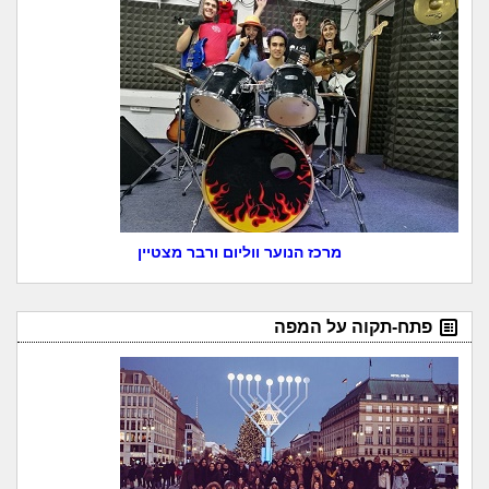
מרכז הנוער ווליום ורבר מצטיין
פתח-תקוה על המפה