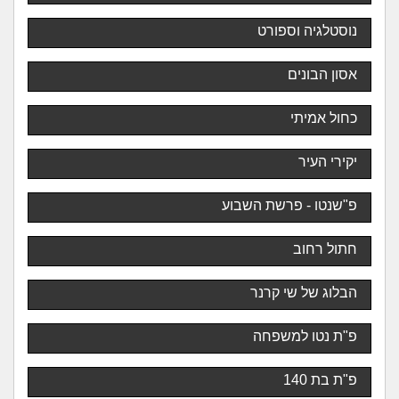
נוסטלגיה וספורט
אסון הבונים
כחול אמיתי
יקירי העיר
פ"שנטו - פרשת השבוע
חתול רחוב
הבלוג של שי קרנר
פ"ת נטו למשפחה
פ"ת בת 140