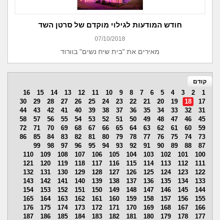
חודש המודעות לגילוי מוקדם של סרטן השד
07/10/2018
מאירים את "בית שיח נשים" בוורוד
קודם
16
15
14
13
12
11
10
9
8
7
6
5
4
3
2
1
30
29
28
27
26
25
24
23
22
21
20
19
18
17
44
43
42
41
40
39
38
37
36
35
34
33
32
31
58
57
56
55
54
53
52
51
50
49
48
47
46
45
72
71
70
69
68
67
66
65
64
63
62
61
60
59
86
85
84
83
82
81
80
79
78
77
76
75
74
73
99
98
97
96
95
94
93
92
91
90
89
88
87
110
109
108
107
106
105
104
103
102
101
100
121
120
119
118
117
116
115
114
113
112
111
132
131
130
129
128
127
126
125
124
123
122
143
142
141
140
139
138
137
136
135
134
133
154
153
152
151
150
149
148
147
146
145
144
165
164
163
162
161
160
159
158
157
156
155
176
175
174
173
172
171
170
169
168
167
166
187
186
185
184
183
182
181
180
179
178
177