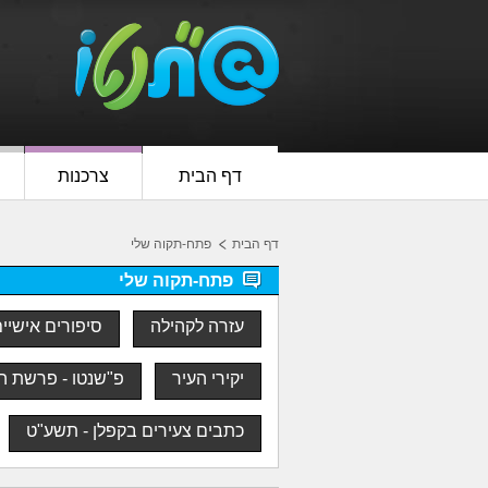
דף הבית
צרכנות
דף הבית
פתח-תקוה שלי
פתח-תקוה שלי
עזרה לקהילה
סיפורים אישיי
יקירי העיר
פ"שנטו - פרשת ה
כתבים צעירים בקפלן - תשע"ט