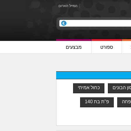
המייל האדום
ספורט
מבצעים
ן הבונים
כחול אמיתי
פחה
פ"ת בת 140