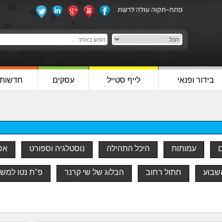
בידור ופנאי
לייף סטייל
עסקים
חדשות
ם
עמותות
היכל התהילה
נוסטלגיה וספורט
אסו
שבוע
חתול רחוב
הבלוג של שי קרנר
פ"ת נטו למש