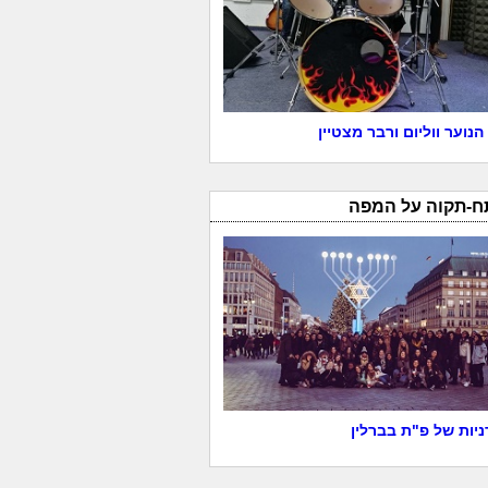
הנוער ווליום ורבר מצטיין
ח-תקוה על המפה
יות של פ"ת בברלין