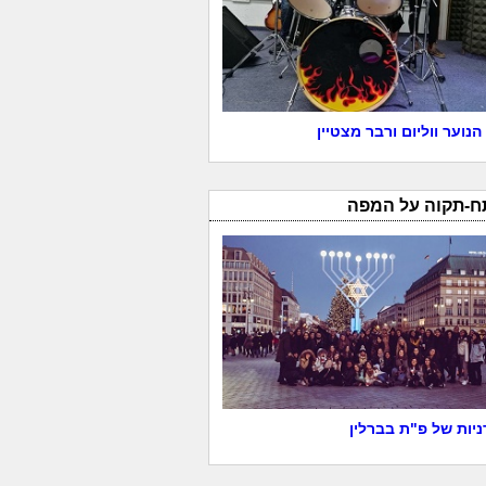
הנוער ווליום ורבר מצטיין
ח-תקוה על המפה
יות של פ"ת בברלין