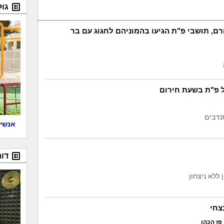
גו
רם, תושבי פ"ת הגיעו בהמוניהם לחגוג עם בר
 פ"ת בשעת חירום
נדבים
אנשים
דור
 ללא ניצחון
צחי
פז הכהן