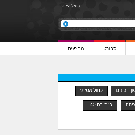
המייל האדום
ספורט
מבצעים
ן הבונים
כחול אמיתי
פחה
פ"ת בת 140