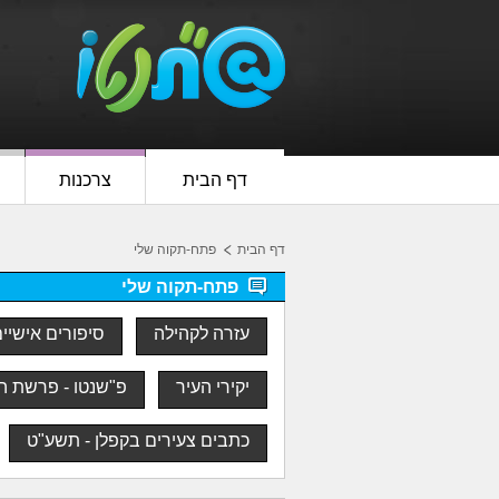
דף הבית
צרכנות
דף הבית
פתח-תקוה שלי
פתח-תקוה שלי
עזרה לקהילה
סיפורים אישיי
יקירי העיר
פ"שנטו - פרשת ה
כתבים צעירים בקפלן - תשע"ט