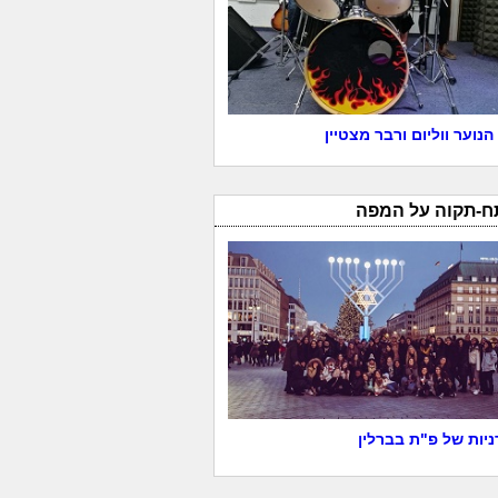
הנוער ווליום ורבר מצטיין
ח-תקוה על המפה
יות של פ"ת בברלין