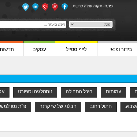
בידור ופנאי
לייף סטייל
עסקים
חדשות
ם
עמותות
היכל התהילה
נוסטלגיה וספורט
אסו
שבוע
חתול רחוב
הבלוג של שי קרנר
פ"ת נטו למש