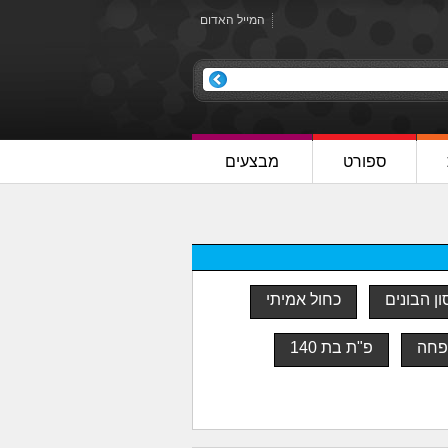
המייל האדום
ספורט
מבצעים
ן הבונים
כחול אמיתי
פחה
פ"ת בת 140