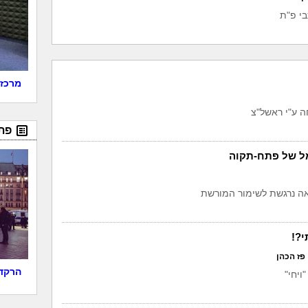
י פ"ת
מרכז 
ה ע"י ראשל"צ
פת
ל של פתח-תקוה
יאה נרגשת לשימור המורשת
?!
פז הכהן
הרקדנ
ויחי"