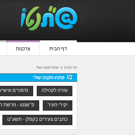
דף הבית
צרכנות
דף הבית
פתח-תקוה שלי
פתח-תקוה שלי
עזרה לקהילה
סיפורים אישיי
יקירי העיר
פ"שנטו - פרשת ה
כתבים צעירים בקפלן - תשע"ט