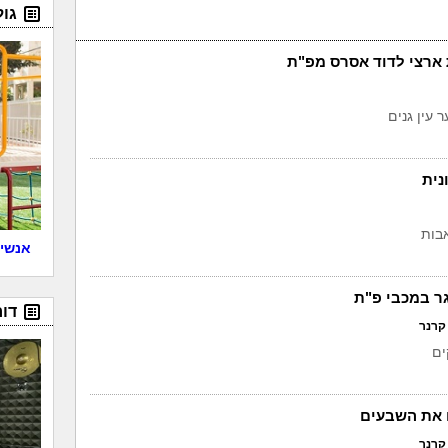
גו
 ארצי לדוד אסרס מפ"ת
 עין גנים
נית
בות
אנשים
גר במכבי פ"ת
דור
קרנר
ים
 את השבעים
קרנר