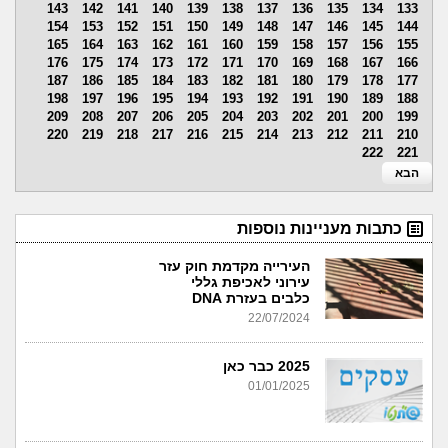
143
142
141
140
139
138
137
136
135
134
133
154
153
152
151
150
149
148
147
146
145
144
165
164
163
162
161
160
159
158
157
156
155
176
175
174
173
172
171
170
169
168
167
166
187
186
185
184
183
182
181
180
179
178
177
198
197
196
195
194
193
192
191
190
189
188
209
208
207
206
205
204
203
202
201
200
199
220
219
218
217
216
215
214
213
212
211
210
222
221
הבא
כתבות מעניינות נוספות
העירייה מקדמת חוק עזר
עירוני לאכיפת גללי
כלבים בעזרת DNA
22/07/2024
2025 כבר כאן
01/01/2025