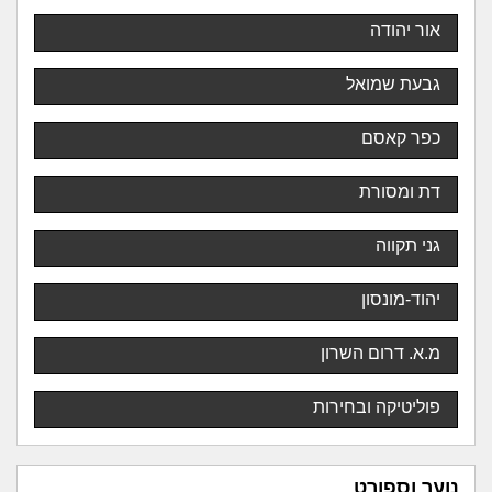
אור יהודה
גבעת שמואל
כפר קאסם
דת ומסורת
גני תקווה
יהוד-מונסון
מ.א. דרום השרון
פוליטיקה ובחירות
נוער וספורט