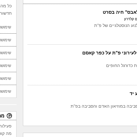
כל מה 
בס" חיה בסרט
חדשות,
ם קלדרון
נוע הנוסטלגיים של פ"ת
שימושון
שימושון
לעירוני פ"ת על כפר קאסם
שימושון
ת כדורגל החופים
שימושון
שימושון
שימושון
 יד
סביבה במוזיאון האדם והסביבה בפ"ת
מת
פעילות
מה קור