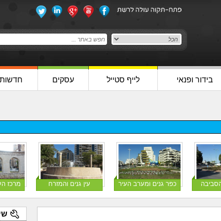
בידור ופנאי
לייף סטייל
עסקים
חדשות
הסביבה
כפר גנים ומערב העיר
עין גנים והמזרח
מרכז הע
שי