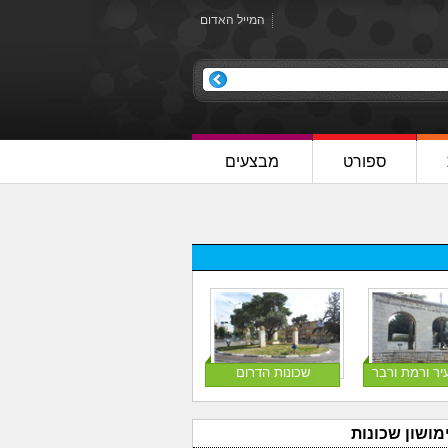
המייל האדום
ספורט
מבצעים
יר ורמת ורבר
שכונות הדרום
מושון שכונות