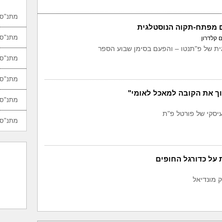
מתנ"סי
ם מפתח-תקוה הנוסטלגית
מתנ"סי
ם קלדרון
ית של פ"תנטו – והפעם בסימן שבוע הספר
מתנ"סי
מתנ"סי
ך את הקובה למאכל לאומי"
מתנ"סי
יסקי של פורטל פ"ת
מתנ"סי
על כדורגל החופים
ק מונדיאל