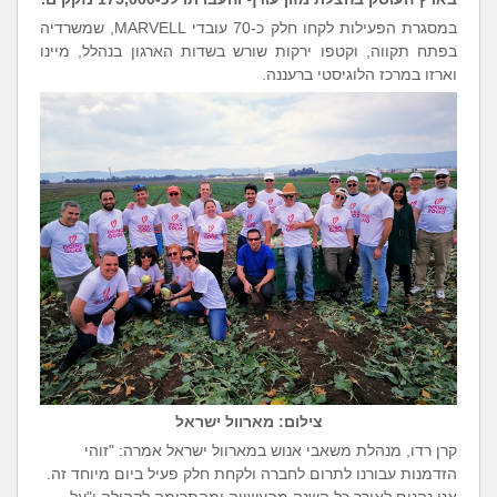
במסגרת הפעילות לקחו חלק כ-70 עובדי MARVELL, שמשרדיה
בפתח תקווה, וקטפו ירקות שורש בשדות הארגון בנהלל, מיינו
וארזו במרכז הלוגיסטי ברעננה.
צילום: מארוול ישראל
קרן רדו, מנהלת משאבי אנוש במארוול ישראל אמרה: "זוהי
הזדמנות עבורנו לתרום לחברה ולקחת חלק פעיל ביום מיוחד זה.
אנו נהנים לאורך כל השנה מהעשייה ומהתרומה לקהילה ו"על