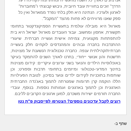
הדרך" זוכים בחוויית עובד חיובית, גיבוש קבוצתי ו"מחוברות"
לארגון ולערכיו. הנתינה היא חלק בלתי נפרד ממארוול ואין כל
ספק שאנו מרוויחים לא פחות מהצד "המקבל".
מארוול היא מובילה עולמית בתעשיית הסמיקונדקטור בתחומי
תקשורת, אחסון ומחשוב. עבור העובדים מארוול ישראל היא בית
להתפתחות מקצועית, צמיחה אישית ועשייה חברתית. שיעורי
ההתנדבות בחברה גבוהים והמהנדסים לוקחים חלק בעשייה
חברתית/קהילתית ענפה. כחברה טכנולוגית הנשענת על מצוינות,
חדשנות והון אנושי ייחודי, בחרנו לאורך השנים להתמקד בעיקר
באוכלוסיות הילדים והנוער בשני ערוצים עיקריים: קידום מצוינות
בחינוך המדעי-טכנולוגי ומיזמים בתחומי תרבות וספורט; וכן
שותפות בתוכניות לקידום ילדים ונוער בסיכון. לטובת הפעילויות
הללו הוקמה קרן תרומות שמטרתה לתמוך באג'נדה החברתית
הארגונית וכן לתמוך בארגונים ועמותות נוספות. בנוסף, עובדי
החברה תורמים ישירות משכרם, למען ארגונים הקרובים לליבם.
רוצים לקבל עדכונים נוספים? הצטרפו לפייסבוק פ"ת נטו
שתף ב-