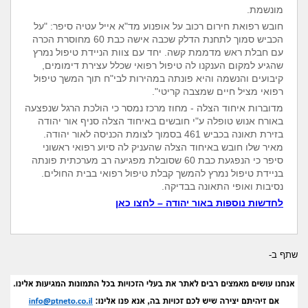
מונשמת.
חובש רפואת חירום רכוב על אופנוע מד"א אייל עטיה סיפר: "על
הכביש סמוך לתחנת
הדלק שכבה אישה כבת 60 מחוסרת הכרה
עם חבלת ראש מדממת קשה. יחד עם צוות הניידת טיפול נמרץ
שהגיע למקום הענקנו לה טיפול רפואי שכלל עצירת דימומים,
קיבועים
והנשמה והיא פונתה במהירות לבי"ח תוך המשך טיפול
רפואי מציל חיים שמצבה קריטי".
מדוברות איחוד הצלה - מחוז מרכז נמסר כי הולכת הרגל שנפצעה
באורח אנוש טופלה ע"י חובשים באיחוד הצלה סניף אור יהודה
בזירת תאונה בכביש 461 בסמוך לצומת הכניסה לאור יהודה
.
מאיר שלו חובש באיחוד הצלה שהעניק לה סיוע רפואי ראשוני
סיפר כי הנפגעת כבת 60 שסובלת מפגיעה רב מערכתית פונתה
בניידת טיפול נמרץ להמשך קבלת טיפול רפואי בבית החולים.
נסיבות ואופי התאונה בבדיקה.
לחדשות נוספות באור יהודה – לחצו כאן
שתף ב-