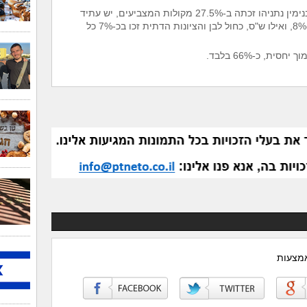
מפלגת הליכוד בראשות ראש הממשלה בנימין נתניהו זכתה ב-27.5% מקולות המצביעים, יש עתיד
בכ-16%, ימינה בכ-9%, ישראל ביתנו בכ-8%, ואילו ש"ס, כחול לבן והציונות הדתית זכו בכ-7% כל
ת, כ-66% בלבד.
אמצעות