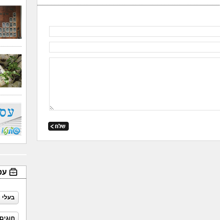
עס
בעלי 
חוגים