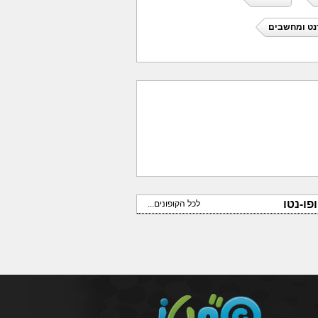
נט ומחשבים
פו-נטו
לכל הקופונים...