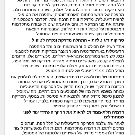
התוצאה הסופית. התהליך המסורתי, שכלל מדידות ידניות של
חלל הפה ויצירת מודלים פיזיים, היה כרוך לעיתים קרובות
באי-דיוקים ובחוסר נוחות למטופל. אולם, בשנים האחרונות חלה
מהפכה של ממש בתחום האורתודונטיה, שהפכה את הטיפול
לחוויה דיגיטלית, מדויקת ונוחה הרבה יותר. הקדמה הטכנולוגית
שינתה את פני המרפאות, והביאה עמה שיטות עבודה מתקדמות
המבוססות על טכנולוגיות דיגיטליות, המבטיחות תוצאות
אופטימליות תוך שיפור משמעותי בחוויית המטופל.
סריקות דיגיטליות – התחלה מדויקת ונקייה לטיפול
אחד השינויים הבולטים והמשמעותיים ביותר במהפכה
הדיגיטלית באורתודונטיה הוא המעבר מסריקות ידניות למטבעי
גבס, לשימוש בסורקים אינטרא-אוראליים. מכשירים אלו, הדומים
למצלמה קטנה, מאפשרים סריקה מהירה ומדויקת של חלל הפה,
השיניים והחניכיים. הסורק מצלם אלפי תמונות בשנייה ויוצר
מודל תלת-ממדי דיגיטלי של לסתות המטופל.
היתרונות של טכנולוגיה זו רבים: ראשית, היא מבטלת לחלוטין את
הצורך במטבעי גבס, ובכך חוסכת מהמטופלים את אי-הנוחות
הכרוכה בתהליך. שנית, רמת הדיוק של הסריקות הדיגיטליות
גבוהה משמעותית מזו של המטבעים המסורתיים, מה שמוביל
לתכנון טיפול מדויק יותר ולתוצאות אופטימליות. בנוסף, הסריקה
מהירה במיוחד ונמשכת לרוב דקות ספורות בלבד, והמודל
הדיגיטלי זמין באופן מיידי לתכנון הטיפול.
הדמיה תלת-ממדית: לראות את החיוך העתידי עוד לפני
שמתחילים
לאחר שהושלמה הסריקה הדיגיטלית של חלל הפה, הנתונים
מוזנים לתוכנות הדמיה מתקדמות. תוכנות אלו מאפשרות ליצור
מודל תלת-ממדי מדויק של השיניים והלסתות של המטופל,