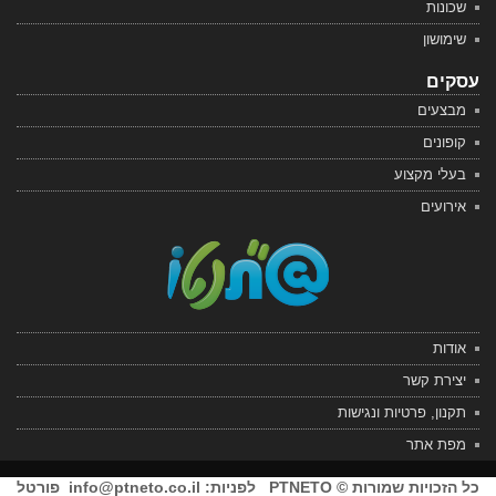
שכונות
שימושון
עסקים
מבצעים
קופונים
בעלי מקצוע
אירועים
אודות
יצירת קשר
תקנון, פרטיות ונגישות
מפת אתר
כל הזכויות שמורות © PTNETO לפניות:
info@ptneto.co.il
פורטל