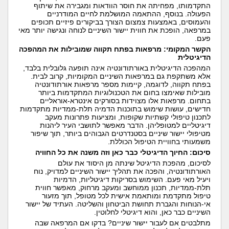
התקדמותו, מפחיתה את חוסר הוודאות ומגבירה את שיתוף
הפעולה. בנוסף, ההתאמה המושלמת לחיים המודרניים
והעמוסים, באמצעות צמצום הצורך בביקורים פיזיים תכופים
במרפאה, הופכת את חווית יישור השיניים לנוחה ונגישה יותר מאי
פעם.
הקשר המקומי: מרפאות בפתח תקווה שמובילות את המהפכה
הדיגיטלית
המהפכה הדיגיטלית באורתודונטיה אינה תופעה גלובלית בלבד,
אלא משתקפת גם במרפאות השיניים המקומיות, קרוב לבית.
בפתח תקווה, לדוגמה, קיימות מספר מרפאות אורתודונטיה
מובילות שאימצו בחום את הטכנולוגיות המתקדמות ביותר
בתחום. מרפאות אלו מצוידות בסורקים אינטרא-אוראליים
חדישים, עושות שימוש בתוכנות הדמיה תלת-ממדיות מתקדמות
לתכנון טיפולי קשתיות שקופות, ומציעות פתרונות מעקב
דיגיטליים למטופליהן. הדבר מאפשר לתושבי העיר ליהנות
מטיפולי יישור שיניים בסטנדרטים הגבוהים ביותר, תוך שיפור
משמעותי בחוויית הטיפול הכוללת.
סיכום: החיוך הדיגיטלי כבר כאן וזה משנה את כל החוויה
לסיכום, מהפכת הדיגיטל שינתה מן היסוד את עולם
האורתודונטיה, והפכה את תהליך יישור השיניים למדויק, נוח
ויעיל מאי פעם. השימוש בסריקות דיגיטליות, הדמיות
תלת-ממדיות, תכנון ממוחשב ומעקב מרחוק, מאפשר חווית
טיפול מתקדמת ומותאמת אישית לכל מטופל, תוך מזעור
אי-הנוחות והגברת תחושת הביטחון והשליטה. העתיד של יישור
השיניים כבר כאן, והוא דיגיטלי לחלוטין.
מתלבטים אם לעבור יישור שיניים? בדקו אם המרפאה שבה