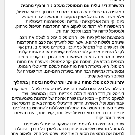
תקשורת דיגיטלית עם המטופל: מעקב נוח ורציף מהבית
המהפכה הדיגיטלית אינה מסתכמת רק בתכנון וביצוע הטיפול,
אלא משתרעת גם על אופן התקשורת והמעקב עם המטופל.
כיום, קיימות אפליקציות ייעודיות ופלטפורמות דיגיטליות
המאפשרות לאורתודונט לעקוב אחר התקדמות הטיפול מרחוק,
ולמטופל לדווח על מצבו ולקבל הנחיות.
באמצעות אפליקציות אלו, המטופלים יכולים לצלם את מצב
שיניהם ולשלוח לרופא, אשר יכול להעריך את קצב ההתקדמות
ולוודא שהטיפול מתנהל כמתוכנן. במקרים מסוימים, ניתן אף
לקבל הנחיות מרחוק לגבי החלפת קשתיות או התאמות קלות.
גישה זו מפחיתה באופן משמעותי את הצורך בביקורים פיזיים
תכופים במרפאה, חוסכת זמן יקר למטופל ומשפרת את נוחות
הטיפול. היא מייצרת חוויה מותאמת לעולם הדיגיטלי העמוס,
ומאפשרת גמישות רבה יותר בשגרת היום-יום, תוך שמירה על
מעקב רציף ואפקטיבי.
יתרונות למטופל: פחות טעויות, יותר שליטה וביטחון בתהליך
השילוב של כלל הטכנולוגיות הדיגיטליות שהוצגו לעיל – מסריקות
דיגיטליות, דרך הדמיות תלת-ממדיות ותכנון ממוחשב, ועד
למעקב מרחוק – מביא עמו שורה ארוכה של יתרונות משמעותיים
עבור המטופל. ראשית, הדיוק הדיגיטלי מפחית באופן דרמטי את
שיעור טעויות האנוש ואת התקלות שעלולות להתרחש בתהליכים
ידניים. הדבר מתבטא בטיפול יעיל יותר, קצר יותר, ועם תוצאות
צפויות ומדויקות.
שנית, ההדמיה התלת-ממדית והמעקב הדיגיטלי מעניקים
למטופל תחושת שליטה וביטחון גבוהה לאורך כל הדרך. היכולת
לראות את התוצאה הסופית עוד לפני שהטיפול החל, ולעקוב אחר