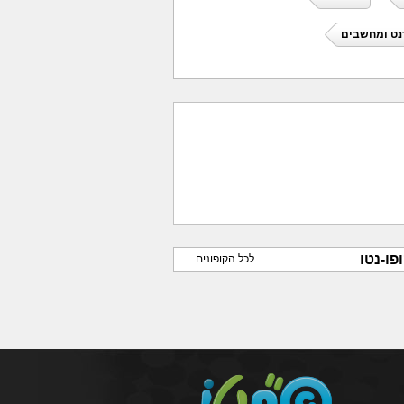
נט ומחשבים
פו-נטו
לכל הקופונים...