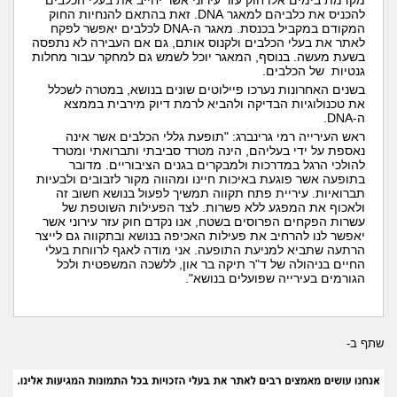
מקדמת בימים אלו חוק עזר עירוני אשר יחייב את בעלי הכלבים
להכניס את כלביהם למאגר
DNA
. זאת בהתאם להנחיות החוק
המקודם במקביל בכנסת. מאגר ה-
DNA
לכלבים יאפשר לפקח
לאתר את בעלי הכלבים ולקנוס אותם, גם אם העבירה לא נתפסה
בשעת מעשה. בנוסף, המאגר יוכל לשמש גם למחקר עבור מחלות
גנטיות של הכלבים.
בשנים האחרונות נערכו פיילוטים שונים בנושא, במטרה לשכלל
את טכנולוגיות הבדיקה ולהביא לרמת דיוק מירבית בממצא
ה-
DNA
.
ראש העירייה רמי גרינברג: "תופעת גללי הכלבים אשר אינה
נאספת על ידי בעליהם, הינה מטרד סביבתי ותברואתי ומטרד
להולכי הרגל במדרכות ולמבקרים בגנים הציבוריים. מדובר
בתופעה אשר פוגעת באיכות חיינו ומהווה מקור לזבובים ולבעיות
תברואיות. עיריית פתח תקווה תמשיך לפעול בנושא חשוב זה
ולאכוף את המפגע ללא פשרות. לצד הפעילות השוטפת של
עשרות הפקחים הפרוסים בשטח, אנו נקדם חוק עזר עירוני אשר
יאפשר לנו להרחיב את פעילות האכיפה בנושא ובתקווה גם לייצר
הרתעה שתביא למניעת התופעה. אני מודה לאגף לרווחת בעלי
החיים בניהולה של ד"ר תיקה בר און, ללשכה המשפטית ולכל
הגורמים בעירייה שפועלים בנושא".
שתף ב-