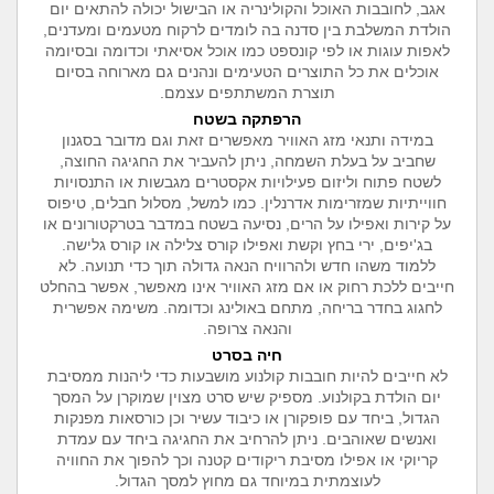
אגב, לחובבות האוכל והקולינריה או הבישול יכולה להתאים יום
הולדת המשלבת בין סדנה בה לומדים לרקוח מטעמים ומעדנים,
לאפות עוגות או לפי קונספט כמו אוכל אסיאתי וכדומה ובסיומה
אוכלים את כל התוצרים הטעימים ונהנים גם מארוחה בסיום
תוצרת המשתתפים עצמם.
הרפתקה בשטח
במידה ותנאי מזג האוויר מאפשרים זאת וגם מדובר בסגנון
שחביב על בעלת השמחה, ניתן להעביר את החגיגה החוצה,
לשטח פתוח וליזום פעילויות אקסטרים מגבשות או התנסויות
חווייתיות שמזרימות אדרנלין. כמו למשל, מסלול חבלים, טיפוס
על קירות ואפילו על הרים, נסיעה בשטח במדבר בטרקטורונים או
בג'יפים, ירי בחץ וקשת ואפילו קורס צלילה או קורס גלישה.
ללמוד משהו חדש ולהרוויח הנאה גדולה תוך כדי תנועה. לא
חייבים ללכת רחוק או אם מזג האוויר אינו מאפשר, אפשר בהחלט
לחגוג בחדר בריחה, מתחם באולינג וכדומה. משימה אפשרית
והנאה צרופה.
חיה בסרט
לא חייבים להיות חובבות קולנוע מושבעות כדי ליהנות ממסיבת
יום הולדת בקולנוע. מספיק שיש סרט מצוין שמוקרן על המסך
הגדול, ביחד עם פופקורן או כיבוד עשיר וכן כורסאות מפנקות
ואנשים שאוהבים. ניתן להרחיב את החגיגה ביחד עם עמדת
קריוקי או אפילו מסיבת ריקודים קטנה וכך להפוך את החוויה
לעוצמתית במיוחד גם מחוץ למסך הגדול.