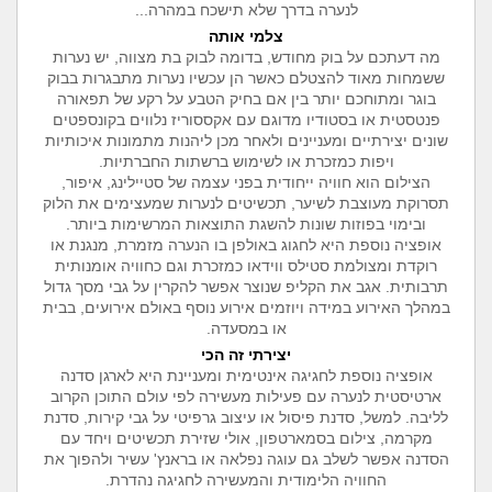
לנערה בדרך שלא תישכח במהרה...
צלמי אותה
מה דעתכם על בוק מחודש, בדומה לבוק בת מצווה, יש נערות
ששמחות מאוד להצטלם כאשר הן עכשיו נערות מתבגרות בבוק
בוגר ומתוחכם יותר בין אם בחיק הטבע על רקע של תפאורה
פנטסטית או בסטודיו מדוגם עם אקססוריז נלווים בקונספטים
שונים יצירתיים ומעניינים ולאחר מכן ליהנות מתמונות איכותיות
ויפות כמזכרת או לשימוש ברשתות החברתיות.
הצילום הוא חוויה ייחודית בפני עצמה של סטיילינג, איפור,
תסרוקת מעוצבת לשיער, תכשיטים לנערות שמעצימים את הלוק
ובימוי בפוזות שונות להשגת התוצאות המרשימות ביותר.
אופציה נוספת היא לחגוג באולפן בו הנערה מזמרת, מנגנת או
רוקדת ומצולמת סטילס ווידאו כמזכרת וגם כחוויה אומנותית
תרבותית. אגב את הקליפ שנוצר אפשר להקרין על גבי מסך גדול
במהלך האירוע במידה ויוזמים אירוע נוסף באולם אירועים, בבית
או במסעדה.
יצירתי זה הכי
אופציה נוספת לחגיגה אינטימית ומעניינת היא לארגן סדנה
ארטיסטית לנערה עם פעילות מעשירה לפי עולם התוכן הקרוב
לליבה. למשל, סדנת פיסול או עיצוב גרפיטי על גבי קירות, סדנת
מקרמה, צילום בסמארטפון, אולי שזירת תכשיטים ויחד עם
הסדנה אפשר לשלב גם עוגה נפלאה או בראנץ' עשיר ולהפוך את
החוויה הלימודית והמעשירה לחגיגה נהדרת.