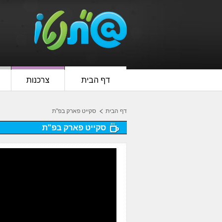
דף הבית
צרכנות
דף הבית
סקייט פארק בפ"ת
סקייט פארק בפ"ת