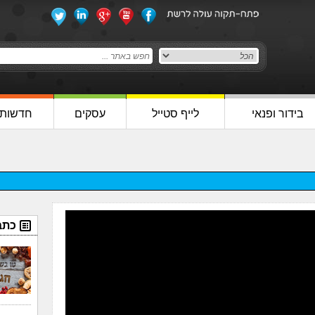
בידור ופנאי
לייף סטייל
עסקים
חדשות
כתב