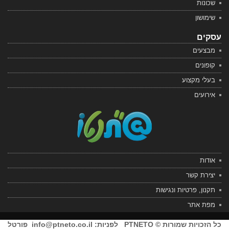
שכונות
שימושון
עסקים
מבצעים
קופונים
בעלי מקצוע
אירועים
אודות
יצירת קשר
תקנון, פרטיות ונגישות
מפת אתר
כל הזכויות שמורות © PTNETO לפניות:
info@ptneto.co.il
פורטל