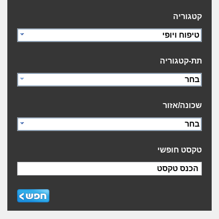
קטגוריה
טיפוח ויופי
תת-קטגוריה
בחר
שכונה/אזור
בחר
טקסט חופשי
הכנס טקסט