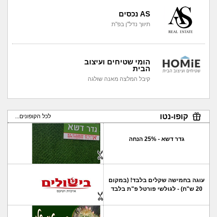
AS נכסים
תיווך נדל"ן בפ"ת
הומי שטיחים ועיצוב
הבית
קיבל המלצה מאנה שולגה
קופו-נטו
לכל הקופונים...
גדר דשא - 25% הנחה
עוגה בחמישה שקלים בלבד! (במקום
20 ש"ח) - לגולשי פורטל פ"ת בלבד