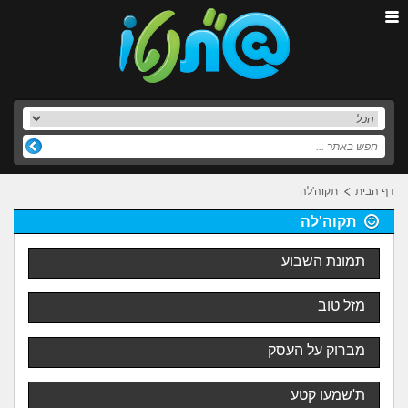
דף הבית
תקוה'לה
תקוה'לה
תמונת השבוע
מזל טוב
מברוק על העסק
ת'שמעו קטע