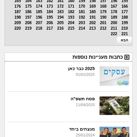
165
164
163
162
161
160
159
158
157
156
155
176
175
174
173
172
171
170
169
168
167
166
187
186
185
184
183
182
181
180
179
178
177
198
197
196
195
194
193
192
191
190
189
188
209
208
207
206
205
204
203
202
201
200
199
220
219
218
217
216
215
214
213
212
211
210
222
221
הבא
כתבות מעניינות נוספות
2025 כבר כאן
01/01/2025
פסח תשפ"ה
11/04/2025
מנצחים ביחד
25/01/2024