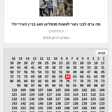
מה גרם לבני נוער לעשות סנפלינג מגג בניין העירייה?
22/05/2019
המרוץ לירוק 2019
קודם
16
15
14
13
12
11
10
9
8
7
6
5
4
3
2
1
30
29
28
27
26
25
24
23
22
21
20
19
18
17
44
43
42
41
40
39
38
37
36
35
34
33
32
31
58
57
56
55
54
53
52
51
50
49
48
47
46
45
72
71
70
69
68
67
66
65
64
63
62
61
60
59
86
85
84
83
82
81
80
79
78
77
76
75
74
73
99
98
97
96
95
94
93
92
91
90
89
88
87
110
109
108
107
106
105
104
103
102
101
100
121
120
119
118
117
116
115
114
113
112
111
132
131
130
129
128
127
126
125
124
123
122
143
142
141
140
139
138
137
136
135
134
133
154
153
152
151
150
149
148
147
146
145
144