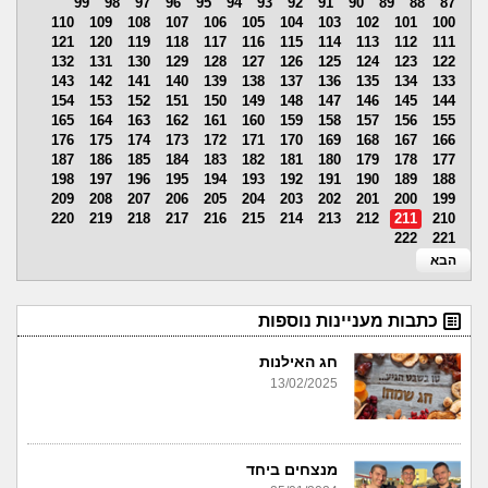
99
98
97
96
95
94
93
92
91
90
89
88
87
110
109
108
107
106
105
104
103
102
101
100
121
120
119
118
117
116
115
114
113
112
111
132
131
130
129
128
127
126
125
124
123
122
143
142
141
140
139
138
137
136
135
134
133
154
153
152
151
150
149
148
147
146
145
144
165
164
163
162
161
160
159
158
157
156
155
176
175
174
173
172
171
170
169
168
167
166
187
186
185
184
183
182
181
180
179
178
177
198
197
196
195
194
193
192
191
190
189
188
209
208
207
206
205
204
203
202
201
200
199
220
219
218
217
216
215
214
213
212
211
210
222
221
הבא
כתבות מעניינות נוספות
חג האילנות
13/02/2025
מנצחים ביחד