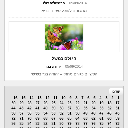
05/09/2014
|
הבישוליה שלנו
מתכונים לאוכל טעים ובריא
הגולם כמשל
05/09/2014
|
יהודה בנך
הקשיים כגורם מחזק – יהודה בנך בשישי
קודם
16
15
14
13
12
11
10
9
8
7
6
5
4
3
2
1
30
29
28
27
26
25
24
23
22
21
20
19
18
17
44
43
42
41
40
39
38
37
36
35
34
33
32
31
58
57
56
55
54
53
52
51
50
49
48
47
46
45
72
71
70
69
68
67
66
65
64
63
62
61
60
59
86
85
84
83
82
81
80
79
78
77
76
75
74
73