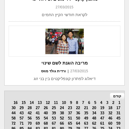
27/03/2015
לקראת חודשי הקיץ החמים
מריבה הוגנת לשם שינוי
27/03/2015
|
ורדית גולד מוזס
דיאלוג לפתרון קונפליקטים בין בני זוג
קודם
16
15
14
13
12
11
10
9
8
7
6
5
4
3
2
1
30
29
28
27
26
25
24
23
22
21
20
19
18
17
44
43
42
41
40
39
38
37
36
35
34
33
32
31
58
57
56
55
54
53
52
51
50
49
48
47
46
45
72
71
70
69
68
67
66
65
64
63
62
61
60
59
86
85
84
83
82
81
80
79
78
77
76
75
74
73