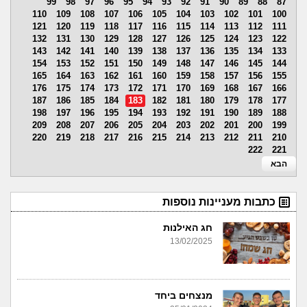
99
98
97
96
95
94
93
92
91
90
89
88
87
110
109
108
107
106
105
104
103
102
101
100
121
120
119
118
117
116
115
114
113
112
111
132
131
130
129
128
127
126
125
124
123
122
143
142
141
140
139
138
137
136
135
134
133
154
153
152
151
150
149
148
147
146
145
144
165
164
163
162
161
160
159
158
157
156
155
176
175
174
173
172
171
170
169
168
167
166
187
186
185
184
183
182
181
180
179
178
177
198
197
196
195
194
193
192
191
190
189
188
209
208
207
206
205
204
203
202
201
200
199
220
219
218
217
216
215
214
213
212
211
210
222
221
הבא
כתבות מעניינות נוספות
חג האילנות
13/02/2025
מנצחים ביחד