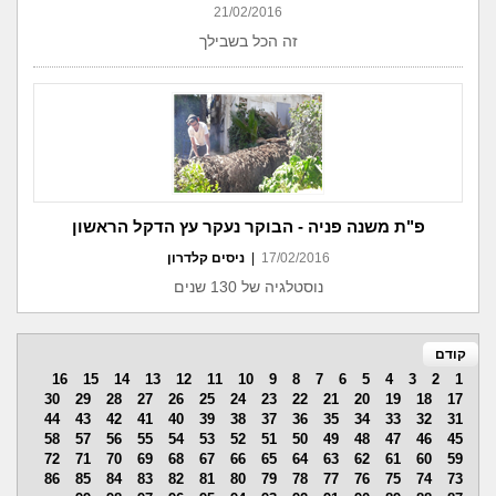
21/02/2016
זה הכל בשבילך
פ"ת משנה פניה - הבוקר נעקר עץ הדקל הראשון
17/02/2016
|
ניסים קלדרון
נוסטלגיה של 130 שנים
קודם
16
15
14
13
12
11
10
9
8
7
6
5
4
3
2
1
30
29
28
27
26
25
24
23
22
21
20
19
18
17
44
43
42
41
40
39
38
37
36
35
34
33
32
31
58
57
56
55
54
53
52
51
50
49
48
47
46
45
72
71
70
69
68
67
66
65
64
63
62
61
60
59
86
85
84
83
82
81
80
79
78
77
76
75
74
73