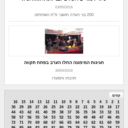
03/05/2016
200 בני העדה תושבי פ"ת השתתפו
חגיגות המימונה החלו הערב בפתח תקווה
30/04/2016
תרבחו ותסעדו
קודם
16
15
14
13
12
11
10
9
8
7
6
5
4
3
2
1
30
29
28
27
26
25
24
23
22
21
20
19
18
17
44
43
42
41
40
39
38
37
36
35
34
33
32
31
58
57
56
55
54
53
52
51
50
49
48
47
46
45
72
71
70
69
68
67
66
65
64
63
62
61
60
59
86
85
84
83
82
81
80
79
78
77
76
75
74
73