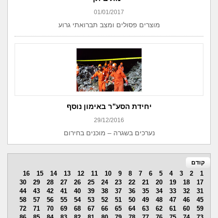
01/01/2017
מוצרים פסולים ומצב תברואתי גרוע
יחידת הסע"ר באימון נוסף
29/12/2016
נערכים בשגרה – מוכנים בחירום
קודם
16
15
14
13
12
11
10
9
8
7
6
5
4
3
2
1
30
29
28
27
26
25
24
23
22
21
20
19
18
17
44
43
42
41
40
39
38
37
36
35
34
33
32
31
58
57
56
55
54
53
52
51
50
49
48
47
46
45
72
71
70
69
68
67
66
65
64
63
62
61
60
59
86
85
84
83
82
81
80
79
78
77
76
75
74
73