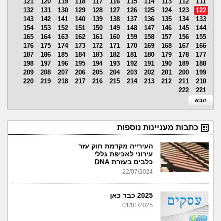
121
120
119
118
117
116
115
114
113
112
111
132
131
130
129
128
127
126
125
124
123
122
143
142
141
140
139
138
137
136
135
134
133
154
153
152
151
150
149
148
147
146
145
144
165
164
163
162
161
160
159
158
157
156
155
176
175
174
173
172
171
170
169
168
167
166
187
186
185
184
183
182
181
180
179
178
177
198
197
196
195
194
193
192
191
190
189
188
209
208
207
206
205
204
203
202
201
200
199
220
219
218
217
216
215
214
213
212
211
210
222
221
הבא
כתבות מעניינות נוספות
העירייה מקדמת חוק עזר
עירוני לאכיפת גללי
כלבים בעזרת DNA
22/07/2024
2025 כבר כאן
01/01/2025