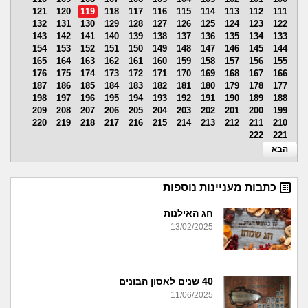
121
120
119
118
117
116
115
114
113
112
111
132
131
130
129
128
127
126
125
124
123
122
143
142
141
140
139
138
137
136
135
134
133
154
153
152
151
150
149
148
147
146
145
144
165
164
163
162
161
160
159
158
157
156
155
176
175
174
173
172
171
170
169
168
167
166
187
186
185
184
183
182
181
180
179
178
177
198
197
196
195
194
193
192
191
190
189
188
209
208
207
206
205
204
203
202
201
200
199
220
219
218
217
216
215
214
213
212
211
210
222
221
הבא
כתבות מעניינות נוספות
חג האילנות
13/02/2025
40 שנים לאסון הבונים
11/06/2025