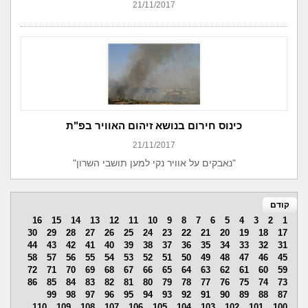
21/11/2017
כינוס חירום בנושא זיהום האוויר בפ"ת
21/11/2017
"נאבקים על אוויר נקי למען תושבי השרון"
קודם
16
15
14
13
12
11
10
9
8
7
6
5
4
3
2
1
30
29
28
27
26
25
24
23
22
21
20
19
18
17
44
43
42
41
40
39
38
37
36
35
34
33
32
31
58
57
56
55
54
53
52
51
50
49
48
47
46
45
72
71
70
69
68
67
66
65
64
63
62
61
60
59
86
85
84
83
82
81
80
79
78
77
76
75
74
73
99
98
97
96
95
94
93
92
91
90
89
88
87
110
109
108
107
106
105
104
103
102
101
100