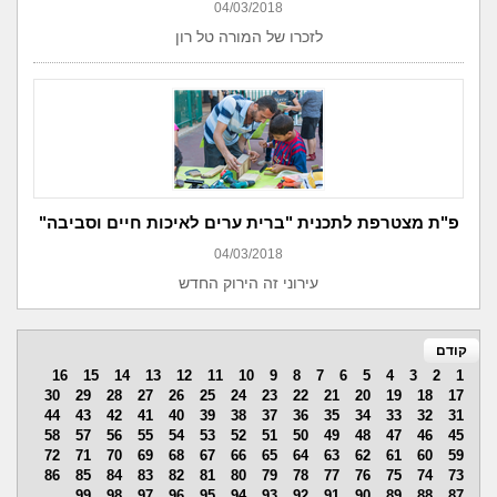
04/03/2018
לזכרו של המורה טל רון
פ"ת מצטרפת לתכנית "ברית ערים לאיכות חיים וסביבה"
04/03/2018
עירוני זה הירוק החדש
קודם
16
15
14
13
12
11
10
9
8
7
6
5
4
3
2
1
30
29
28
27
26
25
24
23
22
21
20
19
18
17
44
43
42
41
40
39
38
37
36
35
34
33
32
31
58
57
56
55
54
53
52
51
50
49
48
47
46
45
72
71
70
69
68
67
66
65
64
63
62
61
60
59
86
85
84
83
82
81
80
79
78
77
76
75
74
73
99
98
97
96
95
94
93
92
91
90
89
88
87