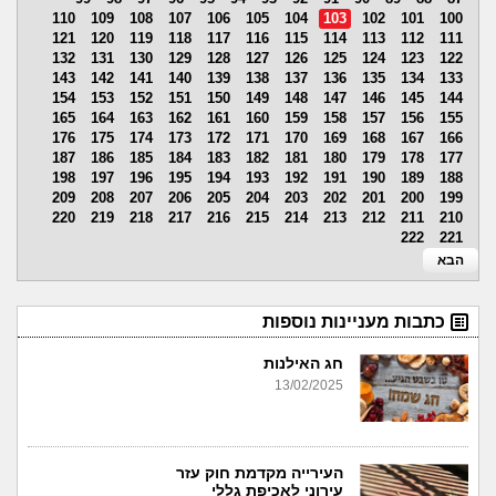
110
109
108
107
106
105
104
103
102
101
100
121
120
119
118
117
116
115
114
113
112
111
132
131
130
129
128
127
126
125
124
123
122
143
142
141
140
139
138
137
136
135
134
133
154
153
152
151
150
149
148
147
146
145
144
165
164
163
162
161
160
159
158
157
156
155
176
175
174
173
172
171
170
169
168
167
166
187
186
185
184
183
182
181
180
179
178
177
198
197
196
195
194
193
192
191
190
189
188
209
208
207
206
205
204
203
202
201
200
199
220
219
218
217
216
215
214
213
212
211
210
222
221
הבא
כתבות מעניינות נוספות
חג האילנות
13/02/2025
העירייה מקדמת חוק עזר
עירוני לאכיפת גללי