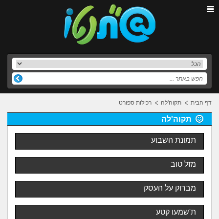
דף הבית
תקוה'לה
רכילות ספורט
תקוה'לה
תמונת השבוע
מזל טוב
מברוק על העסק
ת'שמעו קטע