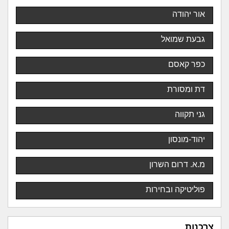
אור יהודה
גבעת שמואל
כפר קאסם
דת ומסורת
גני תקווה
יהוד-מונסון
מ.א. דרום השרון
פוליטיקה ובחירות
צרכנות