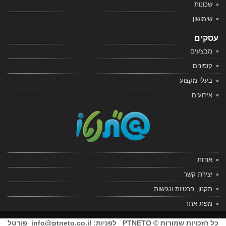
שכונות
שימושון
עסקים
מבצעים
קופונים
בעלי מקצוע
אירועים
אודות
יצירת קשר
תקנון, פרטיות ונגישות
מפת אתר
כל הזכויות שמורות © PTNETO לפניות:
info@ptneto.co.il
פורטל