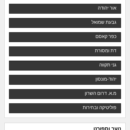
אור יהודה
גבעת שמואל
כפר קאסם
דת ומסורת
גני תקווה
יהוד-מונסון
מ.א. דרום השרון
פוליטיקה ובחירות
נוער וספורט