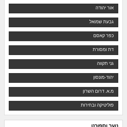
אור יהודה
גבעת שמואל
כפר קאסם
דת ומסורת
גני תקווה
יהוד-מונסון
מ.א. דרום השרון
פוליטיקה ובחירות
נוער וספורט