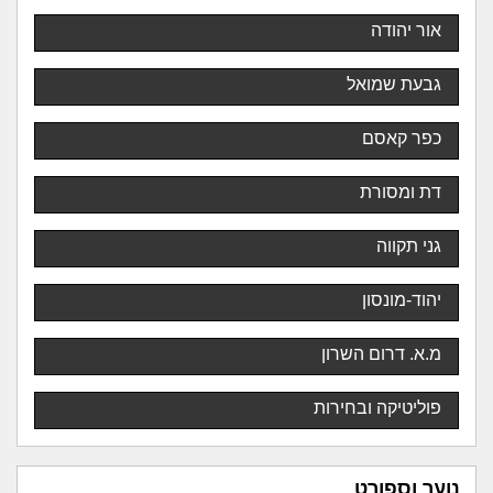
אור יהודה
גבעת שמואל
כפר קאסם
דת ומסורת
גני תקווה
יהוד-מונסון
מ.א. דרום השרון
פוליטיקה ובחירות
נוער וספורט