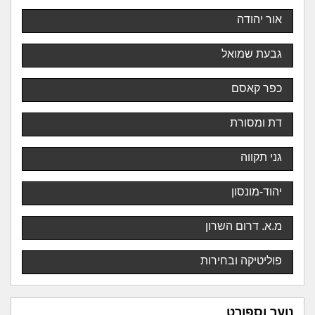
אור יהודה
גבעת שמואל
כפר קאסם
דת ומסורת
גני תקווה
יהוד-מונסון
מ.א. דרום השרון
פוליטיקה ובחירות
נוער וספורט