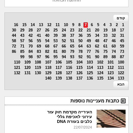
החתונה הכחולה
קודם
16
15
14
13
12
11
10
9
8
7
6
5
4
3
2
1
30
29
28
27
26
25
24
23
22
21
20
19
18
17
44
43
42
41
40
39
38
37
36
35
34
33
32
31
58
57
56
55
54
53
52
51
50
49
48
47
46
45
72
71
70
69
68
67
66
65
64
63
62
61
60
59
86
85
84
83
82
81
80
79
78
77
76
75
74
73
99
98
97
96
95
94
93
92
91
90
89
88
87
110
109
108
107
106
105
104
103
102
101
100
121
120
119
118
117
116
115
114
113
112
111
132
131
130
129
128
127
126
125
124
123
122
140
139
138
137
136
135
134
133
הבא
כתבות מעניינות נוספות
העירייה מקדמת חוק עזר
עירוני לאכיפת גללי
כלבים בעזרת DNA
22/07/2024