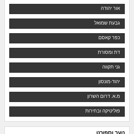
אור יהודה
גבעת שמואל
כפר קאסם
דת ומסורת
גני תקווה
יהוד-מונסון
מ.א. דרום השרון
פוליטיקה ובחירות
נוער וספורט