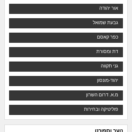
אור יהודה
גבעת שמואל
כפר קאסם
דת ומסורת
גני תקווה
יהוד-מונסון
מ.א. דרום השרון
פוליטיקה ובחירות
נוער וספורט