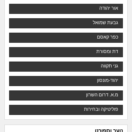
אור יהודה
גבעת שמואל
כפר קאסם
דת ומסורת
גני תקווה
יהוד-מונסון
מ.א. דרום השרון
פוליטיקה ובחירות
נוער וספורט