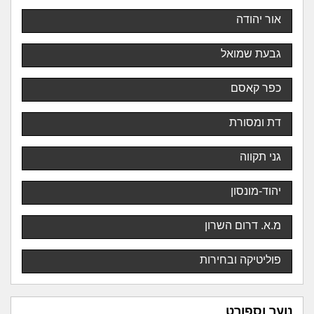
אור יהודה
גבעת שמואל
כפר קאסם
דת ומסורת
גני תקווה
יהוד-מונסון
מ.א. דרום השרון
פוליטיקה ובחירות
נוער וספורט