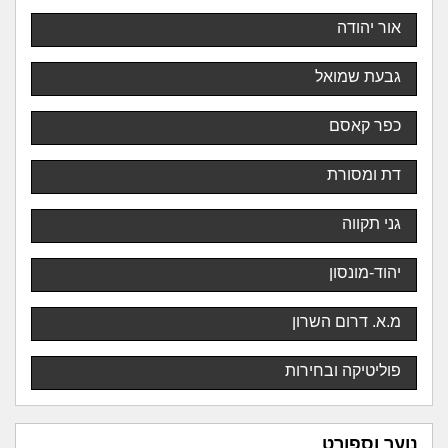
אור יהודה
גבעת שמואל
כפר קאסם
דת ומסורת
גני תקווה
יהוד-מונסון
מ.א. דרום השרון
פוליטיקה ובחירות
נוער וספורט