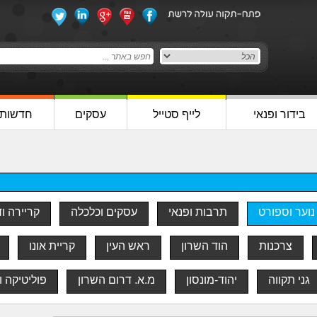
בידור ופנאי
לייף סטייל
עסקים
חדשות
נוער וספורט
תרבות ופנאי
עסקים וכלכלה
קריירה ו
צרכנות
הוד השרון
ראש העין
קריית אונו
גני תקווה
יהוד-מונסון
מ.א. דרום השרון
פוליטיקה ו